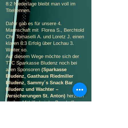
8:2 Niederlage bleibt man voll im
Titelrennen.
Dafür gab es für unsere 4.
Mannschaft mit Florea S., Berchtold
Chr. Tomaselli A. und Loretz J. einen
klaren 8:3 Erfolg über Lochau 3.
Weiter so.
Auf diesem Wege möchte sich der
TTC Sparkasse Bludenz noch bei
allen Sponsoren
(Sparkasse
Bludenz, Gasthaus Riedmiller
Bludenz, Sammy´s Snack Bar
Bludenz und Wachter –
Versicherungen St. Anton)
herzlich
für ihre Mithilfe bei der Beschaffung
der neuen Mannschaftstrikots
bedanken.
Wir danken unseren Sponsoren: