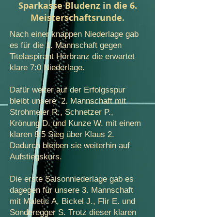
Sparkasse Bludenz in die 6.
Meisterschaftsrunde.
Nach einer knappen Niederlage gab
es für die 1. Mannschaft gegen
Titelaspirant Hörbranz die erwartet
klare 7:0 Niederlage.
Dafür weiter auf der Erfolgsspur
bleibt unsere 2. Mannschaft mit
Strohmeier R., Schnetzer P.,
Krönung D. und Kunze W. mit einem
klaren 8:5 Sieg über Klaus 2.
Dadurch bleiben sie weiterhin auf
Aufstiegskurs.
Die erste Saisonniederlage gab es
dagegen für unsere 3. Mannschaft
mit Maletic A, Bickel J., Flir E. und
Sonderegger S. Trotz dieser klaren