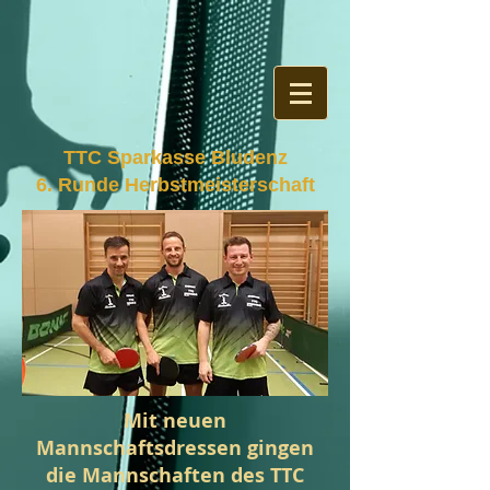
TTC Sparkasse Bludenz
6. Runde Herbstmeisterschaft
Mit neuen
Mannschaftsdressen gingen
die Mannschaften des TTC