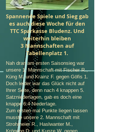
Spannende Spiele und Sieg gab
es auch diese Woche für den
TTC Sparkasse Bludenz. Und
weiterhin bleiben
3 Mannschaften auf
Tabellenplatz 1.
Nah dran am ersten Saisonsieg war
unsere 1. Mannschaft mit Fischer R.,
Küng M. und Krainz F. gegen Göfis 1.
Doch leider war das Glück nicht auf
Ihrer Seite, denn nach 4 knappen 5.
Satzniederlagen, gab es doch eine
knappe 6:4 Niederlage.
Zum ersten mal Punkte liegen lassen
musste unsere 2. Mannschaft mit
Strohmeier R., Haslwanter M.,
Krönung D. und Kunze W. gegen