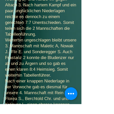
Altach 3. Nach hartem Kampf und ein
paar unglücklichen Niederlagen
reichte es dennoch zu einem
gerechten 7:7 Unentschieden. Somit
teilen sich die 2 Mannschaften die
Tabellenführung.
Weiterhin ungeschlagen bleibt unsere
3. Mannschaft mit Maletic A, Nowak
J., Flir E. und Sonderegger S. Auch
Frastanz 2 konnte die Bludenzer nur
ab und zu Ärgern und so gab es
einen klaren 8:4 Heimsieg. Somit
weiterhin Tabellenführer.
Nach einer knappen Niederlage in
der Vorwoche gab es diesmal für
unsere 4. Mannschaft mit Rein H.,
Florea S., Berchtold Chr. und und
Krönung L. einen ebenso knappen
8:6 Auswärtssieg gegen Klaus 5.